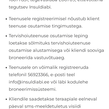
tegutsev Insuldiabi.
Teenusele registreerimisel nõustub klient
teenuse osutamise
tingimustega.
Tervishoiuteenuse osutamise leping
loetakse sõlmituks tervishoiuteenuse
osutamise alustamisega või kliendi sooviga
broneerida vastuvõtuaeg.
Teenusele on võimalik registreeruda
telefonil 56923366, e-posti teel
info@insuldiabi.ee või läbi kodulehe
broneerimissüsteemi.
Kliendile saadetakse teraapiale eelneval
päeval sms-meeldetuletus visiidi