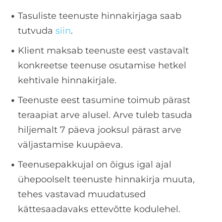
Tasuliste teenuste hinnakirjaga saab
tutvuda
siin
.
Klient maksab teenuste eest vastavalt
konkreetse teenuse osutamise hetkel
kehtivale hinnakirjale.
Teenuste eest tasumine toimub pärast
teraapiat arve alusel. Arve tuleb tasuda
hiljemalt 7 päeva jooksul pärast arve
väljastamise kuupäeva.
Teenusepakkujal on õigus igal ajal
ühepoolselt teenuste hinnakirja muuta,
tehes vastavad muudatused
kättesaadavaks ettevõtte kodulehel.