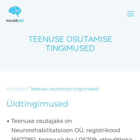
TEENUSE OSUTAMISE
TINGIMUSED
/
Kliendile
Teenuse osutamise tingimused
Üldtingimused
Teenuse osutajaks on
Neurorehabilitatsioon OÜ, registrikood
16677851,
tegevusluba L06709, ettevõttena