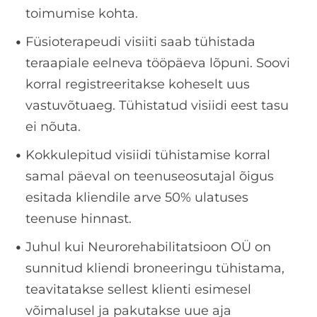
toimumise kohta.
Füsioterapeudi visiiti saab tühistada
teraapiale eelneva tööpäeva lõpuni. Soovi
korral registreeritakse koheselt uus
vastuvõtuaeg. Tühistatud visiidi eest tasu
ei nõuta.
Kokkulepitud visiidi tühistamise korral
samal päeval on teenuseosutajal õigus
esitada kliendile arve 50% ulatuses
teenuse hinnast.
Juhul kui Neurorehabilitatsioon OÜ on
sunnitud kliendi broneeringu tühistama,
teavitatakse sellest klienti esimesel
võimalusel ja pakutakse uue aja