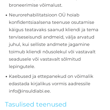
broneerimise võimalust.
Neurorehabilitatsioon OÜ hoiab
konfidentsiaalsena teenuse osutamise
käigus teatavaks saanud kliendi ja tema
terviseseisundi andmeid, välja arvatud
juhul, kui selliste andmete jagamine
toimub kliendi nõusolekul või vastavalt
seadusele või vastavalt sõlmitud
lepingutele.
Kaebused ja ettepanekud on võimalik
edastada kirjalikus vormis aadressile
info@insuldiabi.ee.
Tasulised teenused