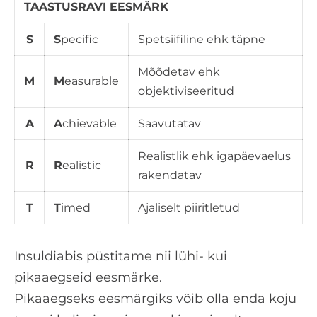
TAASTUSRAVI EESMÄRK
S
S
pecific
Spetsiifiline ehk täpne
Mõõdetav ehk
M
M
easurable
objektiviseeritud
A
A
chievable
Saavutatav
Realistlik ehk igapäevaelus
R
R
ealistic
rakendatav
T
T
imed
Ajaliselt piiritletud
Insuldiabis püstitame nii lühi- kui
pikaaegseid eesmärke.
Pikaaegseks eesmärgiks võib olla enda koju