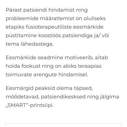
Pärast patsiendi hindamist ning
probleemide määratlemist on oluliseks
etapiks füsioterapeutiliste eesmärkide
püstitamine koostöös patsiendiga ja/ või
tema lähedastega.
Eesmärkide seadmine motiveerib, aitab
hoida fookust ning on abiks teraapias
toimuvate arengute hindamisel.
Eesmärgid peaksid olema täpsed,
mõõdetavad, patsiendikesksed ning jälgima
„SMART“-printsiipi.