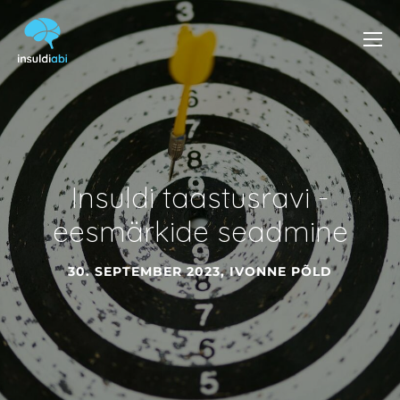
Insuldi taastusravi -
eesmärkide seadmine
30. SEPTEMBER 2023
,
IVONNE PÕLD