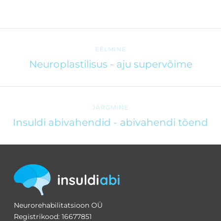
EELMINE
Neuroplastilisus - aju supervõime
JÄRGMINE
Insuldi abivahendid - abivahendi tõend
Neurorehabilitatsioon OÜ
Registrikood: 16677851