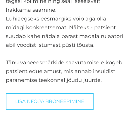
tagasi kolimine ning seal iseseisvalt
hakkama saamine.
Lühiaegseks eesmärgiks võib aga olla
midagi konkreetsemat. Näiteks - patsient
suudab kahe nädala pärast madala rulaatori
abil voodist istumast püsti tõusta.
Tänu vaheeesmärkide saavutamisele kogeb
patsient eduelamust, mis annab insuldist
paranemise teekonnal jõudu juurde.
LISAINFO JA BRONEERIMINE